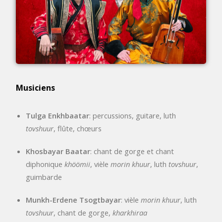
Musiciens
Tulga Enkhbaatar
: percussions, guitare, luth
tovshuur
, flûte, chœurs
Khosbayar Baatar
: chant de gorge et chant
diphonique
khöömii
, vièle
morin khuur
, luth
tovshuur
,
guimbarde
Munkh-Erdene Tsogtbayar
: vièle
morin khuur
, luth
tovshuur
, chant de gorge,
kharkhiraa