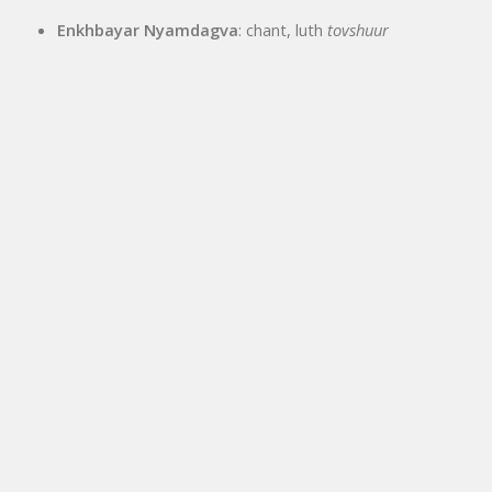
Enkhbayar Nyamdagva
: chant, luth
tovshuur