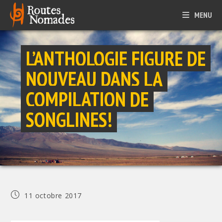
Skip
MENU
to
content
L’ANTHOLOGIE FIGURE DE
NOUVEAU DANS LA
COMPILATION DE
SONGLINES!
Publication
11 octobre 2017
publiée :