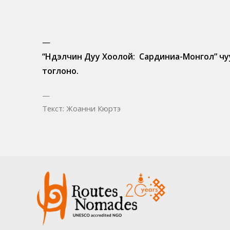
—
“Нүүдэлчин Дуу Хоолой: Сардиниа-Монгол” чу
тоглоно.
—
Текст: Жоанни Кюртэ