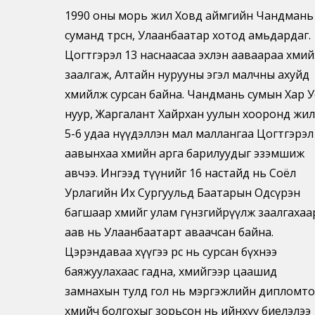
1990 оны морь жил Ховд аймгийн Чандмань
суманд төрсөн, Улаанбаатар хотод амьдардаг.
Цогтгэрэл 13 наснаасаа эхлэн ааваараа хөөмий
заалгаж, Алтайн нурууны эгэл малчны ахуйд
хөөмийлж сурсан байна. Чандмань сумын Хар У
нуур, Жаргалант Хайрхан уулын хооронд жи
5-6 удаа нүүдэллэн мал маллангаа Цогтгэрэл
аавынхаа хөөмийн арга барилуудыг эзэмшиж
авчээ. Ингээд түүнийг 16 настайд нь Соёл
Урлагийн Их Сургуульд Баатарын Одсүрэн
багшаар хөөмийг улам гүнзгийрүүлж заалгахаа
аав нь Улаанбаатарт аваачсан байна.
Цэрэндаваа хүүгээ өөрөөс нь сурсан бүхнээ
баяжуулахаас гадна, хөөмийгээр цаашид
замнахын тулд гол нь мэргэжлийн дипломт
хөөмийч болгохыг зорьсон нь ийнхүү биелэлээ