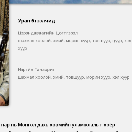
Уран бүтээлчид
Цэрэндаваагийн Цогтгэрэл
шахмал хоолой, хөөмий, морин хуур, товшуур, цуур, хэл
хуур
Нэргүйн Ганзориг
шахмал хоолой, хөөмий, товшуур, морин хуур, хэл хуур
г нар нь Монгол дахь хөөмийн уламжлалын хоёр