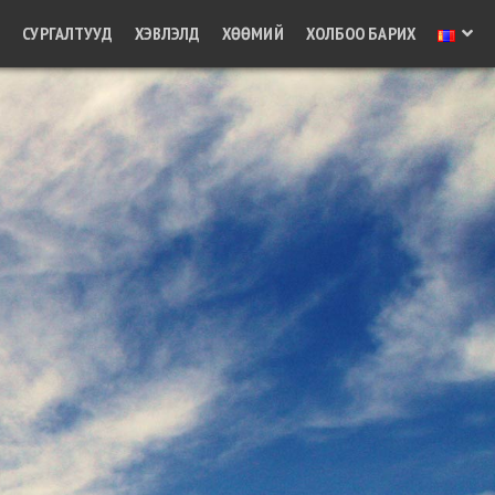
Д
СУРГАЛТУУД
ХЭВЛЭЛД
ХӨӨМИЙ
ХОЛБОО БАРИХ