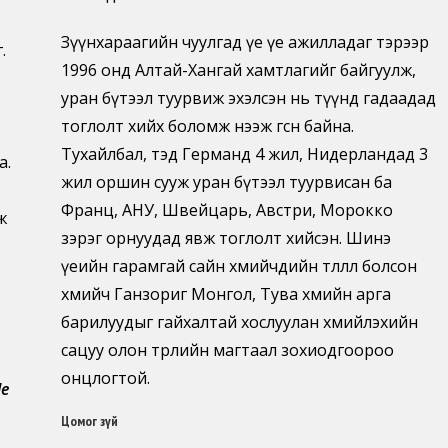
Зүүнхараагийн чуулгад үе үе ажилладаг тэрээр
.
1996 онд Алтай-Хангай хамтлагийг байгуулж,
уран бүтээл туурвиж эхэлсэн нь түүнд гадаадад
тоглолт хийх боломж нээж өгсөн байна.
Тухайлбал, тэд Германд 4 жил, Нидерландад 3
а.
жил оршин сууж уран бүтээл туурвисан ба
Франц, АНУ, Швейцарь, Австри, Морокко
ж
зэрэг орнуудад явж тоглолт хийсэн. Шинэ
үеийн гарамгай сайн хөөмийчдийн төлөөлөл болсон
хөөмийч Ганзориг Монгол, Тува хөөмийн арга
барилуудыг гайхалтай хослуулан хөөмийлэхийн
сацуу олон төрлийн магтаал зохиодгоороо
онцлогтой.
de
Цомог зүй