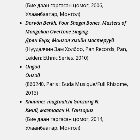
(Бие даан гаргасан цомог, 2006,
Улаанбаатар, Монгол)
Dörvön Berkh, Four Shagai Bones, Masters of
Mongolian Overtone Singing
Дөрвөн Бэрх, Монгол хөөмийн мастерууд
(Нүүдэлчин Зам Холбоо, Pan Records, Pan,
Leiden: Ethnic Series, 2010)
Ongod
Онгод
(860240, Paris : Buda Musique/Full Rhizome,
2013)
Khuumei, magtaalchi Ganzorig N.
Хөөмий, магтаалч Н. Ганзориг
(Бие даан гаргасан цомог, 2014,
Улаанбаатар, Монгол)