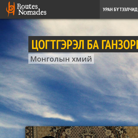
УРАН БҮТЭЭЛЧИД
ЦОГТГЭРЭЛ БА ГАНЗОР
Монголын хөөмий