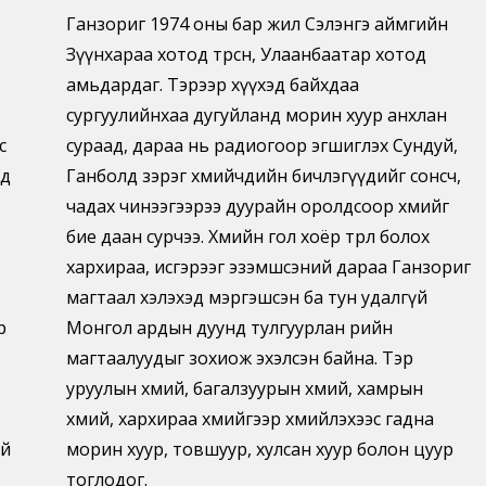
Ганзориг 1974 оны бар жил Сэлэнгэ аймгийн
Зүүнхараа хотод төрсөн, Улаанбаатар хотод
амьдардаг. Тэрээр хүүхэд байхдаа
сургуулийнхаа дугуйланд морин хуур анхлан
с
сураад, дараа нь радиогоор эгшиглэх Сундуй,
лд
Ганболд зэрэг хөөмийчдийн бичлэгүүдийг сонсч,
чадах чинээгээрээ дуурайн оролдсоор хөөмийг
бие даан сурчээ. Хөөмийн гол хоёр төрөл болох
хархираа, исгэрээг эзэмшсэний дараа Ганзориг
магтаал хэлэхэд мэргэшсэн ба тун удалгүй
р
Монгол ардын дуунд тулгуурлан өөрийн
магтаалуудыг зохиож эхэлсэн байна. Тэр
уруулын хөөмий, багалзуурын хөөмий, хамрын
хөөмий, хархираа хөөмийгээр хөөмийлэхээс гадна
ой
морин хуур, товшуур, хулсан хуур болон цуур
тоглодог.