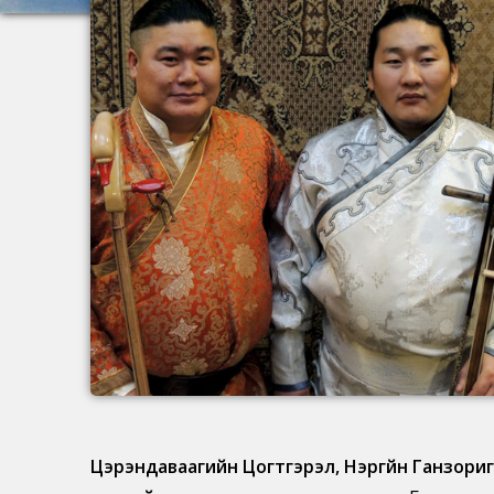
Цэрэндаваагийн Цогтгэрэл, Нэргүйн Ганзори