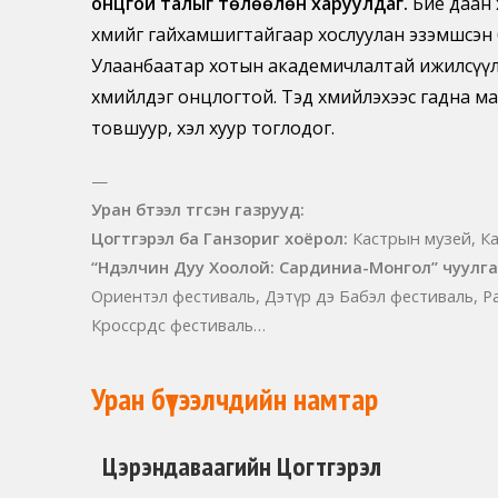
онцгой талыг төлөөлөн харуулдаг.
Бие даан 
хөөмийг гайхамшигтайгаар хослуулан эзэмшсэн 
Улаанбаатар хотын академичлалтай ижилсүүлж,
хөөмийлдэг онцлогтой. Тэд хөөмийлэхээс гадна
товшуур, хэл хуур тоглодог.
—
Уран бүтээл түгсэн газрууд:
Цогтгэрэл ба Ганзориг хоёрол:
Кастрын музей, Ка
“Нүүдэлчин Дуу Хоолой: Сардиниа-Монгол” чуулг
Ориентэл фестиваль, Дэтүр дэ Бабэл фестиваль, Р
Кроссрөдс фестиваль…
Уран бүтээлчдийн намтар
Цэрэндаваагийн Цогтгэрэл