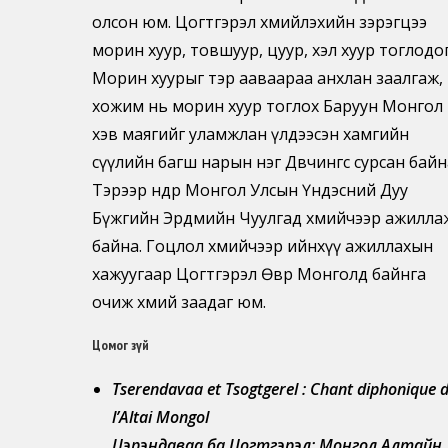
олсон юм. Цогтгэрэл хөөмийлэхийн зэрэгцээ
морин хуур, товшуур, цуур, хэл хуур тоглодог
Морин хуурыг тэр ааваараа анхлан заалгаж,
хожим нь морин хуур тоглох Баруун Монгол
хэв маягийг уламжлан үлдээсэн хамгийн
сүүлийн багш нарын нэг Дөвчингөөс сурсан байн
Тэрээр өнөөдөр Монгол Улсын Үндэсний Дуу
Бүжгийн Эрдмийн Чуулгад хөөмийчээр ажилла
байна. Гоцлол хөөмийчээр ийнхүү ажиллахын
хажуугаар Цогтгэрэл Өвөр Монголд байнга
очиж хөөмий заадаг юм.
Цомог зүй
Tserendavaa et Tsogtgerel : Chant diphonique 
l’Altai Mongol
Цэрэндаваа ба Цогтгэрэл: Монгол Алтайн