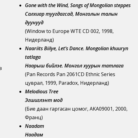
Gone with the Wind, Songs of Mongolian steppes
Салхиар туугдагсад, Монголын талын
дуунууд
(Window to Europe WTE CD 002, 1998,
Нидерланд)
Naariits Biilye, Let’s Dance. Mongolian khuuryn
tatlaga
Наарыш бийлэе. Монгол хуурын татлага
з
(Pan Records Pan 2061CD Ethnic Series
цуврал, 1999, Paradox, Нидерланд)
Melodious Tree
Эгшиглэнт мод
(Бие даан гаргасан цомог, AKA09001, 2000,
Франц)
Naadam
Наадам