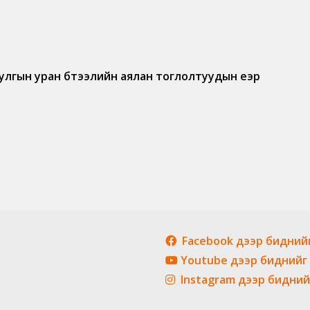
улгын уран бүтээлийн аялан тоглолтуудын үеэр
Facebook дээр бидний
Youtube дээр биднийг
Instagram дээр бидний