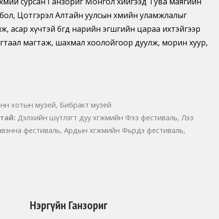
хөөмий сурсан Ганзориг Монгол хийгээд Тува маягийн
бол, Цотгэрэл Алтайн уулсын хөөмийн уламжлалыг
 асар хүчтэй бөгөөд нарийн эгшгийн цараа ихтэйгээр
 магтаал магтаж, шахмал хоолойгоор дуулж, морин хуур,
нн хотын музей, Бибракт музей
атай:
Дэлхийн шүтлэгт дуу хөгжмийн Фэз фестиваль, Лэз
авэнна фестиваль, Ардын хөгжмийн Фьөрдэ фестиваль,
Нэргүйн Ганзориг