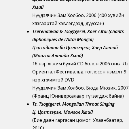
Хөөмий
Нүүдэлчин Зам Холбоо, 2006 (400 хувийн
хязгаартай хэвлэгдээд, дууссан)
Tserendavaa & Tsogtgerel, Xoer Altai (chants
diphoniques de l’Altai Mongol)
Цэрэндаваа ба Цогтгэрэл, Хоёр Алтай
(Монгол Алтайн Хөөмий)
16 нэр хөгжим бүхий CD болон 2006 оны Лэ
Ориентал Фестивальд тоглосон нэмэлт 9
нэр хөгжимтэй DVD
Нүүдэлчин Зам Холбоо, Бюда Мюзик, 2007
(Франц Юниверсалаар түгээгдэж байна)
Ts. Tsogtgerel, Mongolian Throat Singing
Ц. Цогтгэрэл, Монгол Хөөмий
(Бие даан гаргасан цомог, Улаанбаатар,
2010)