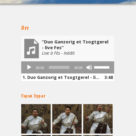
Дуу
“Duo Ganzorig et Tsogtgerel
- live Fes”
Live à Fès - Inédit
Аудио
Дээш/
00:00
00:00
тоглуулагч
Доош
1.
Duo Ganzorig et Tsogtgerel - live Fes
сумны
3:48
товчлуурыг
ашиглан
Гэрэл Зураг
дууны
хэмжээг
нэмэгдүүлэх
буюу
багасгах.