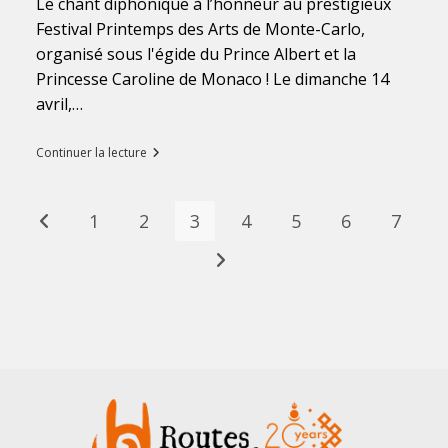
Le chant diphonique à l’honneur au prestigieux
Festival Printemps des Arts de Monte-Carlo,
organisé sous l'égide du Prince Albert et la
Princesse Caroline de Monaco ! Le dimanche 14
avril,…
Le
Continuer la lecture
khöömii
s’invite
à
Monte-
1
2
3
4
5
6
7
Go to the previous page
Carlo
Aller à la page suivante