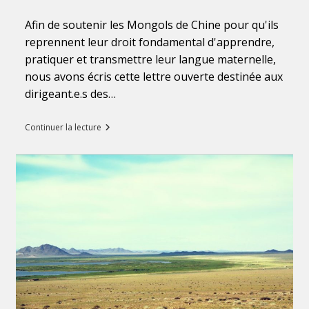
publiée :
de
conservatoire
Afin de soutenir les Mongols de Chine pour qu'ils
en
France!
reprennent leur droit fondamental d'apprendre,
pratiquer et transmettre leur langue maternelle,
nous avons écris cette lettre ouverte destinée aux
dirigeant.e.s des…
Alerte
Continuer la lecture
au
génocide
culturel
:
Suppression
de
la
langue
mongole
par
le
gouvernement
chinois
dans
sa
région