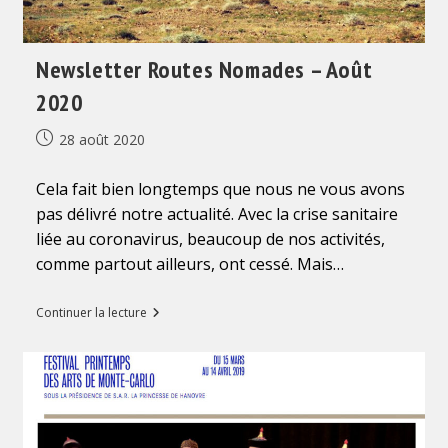
autonome
de
Mongolie-
Intérieure
Newsletter Routes Nomades – Août
2020
Publication
28 août 2020
publiée :
Cela fait bien longtemps que nous ne vous avons
pas délivré notre actualité. Avec la crise sanitaire
liée au coronavirus, beaucoup de nos activités,
comme partout ailleurs, ont cessé. Mais…
Newsletter
Continuer la lecture
Routes
Nomades
–
Août
2020