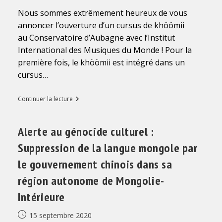
Nous sommes extrêmement heureux de vous
annoncer l’ouverture d’un cursus de khöömii
au Conservatoire d’Aubagne avec l’Institut
International des Musiques du Monde ! Pour la
première fois, le khöömii est intégré dans un
cursus…
Dans
Continuer la lecture
l’année
du
10e
Alerte au génocide culturel :
anniversaire
de
Suppression de la langue mongole par
son
inscription
le gouvernement chinois dans sa
à
l’UNESCO,
région autonome de Mongolie-
le
khöömii
Intérieure
mongol
s’intègre
à
Publication
15 septembre 2020
l’enseignement